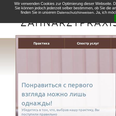
Wir verwenden Cookies zur Optimierung dieser Webseite. D
Sie können jedoch jederzeit selber bestimmen, ob Sie die a
ALEVIZACOS
finden Sie in unseren
. Ja, ich mö
Datenschutzhinweisen
ZAHNARZTPRAXI
Практика
Спектр услуг
Понравиться с первого
взгляда можно лишь
однажды!
Убедитесь в том, что, выбрав нашу практику, Вы
поступили правильно