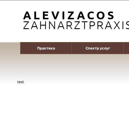
ALEVIZACOS
ZAHNARZTPRAXI
Практика
Спектр услуг
test