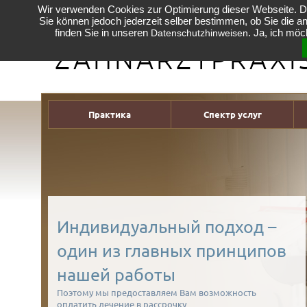
Wir verwenden Cookies zur Optimierung dieser Webseite. D
Sie können jedoch jederzeit selber bestimmen, ob Sie die a
ALEVIZACOS
finden Sie in unseren
. Ja, ich mö
Datenschutzhinweisen
ZAHNARZTPRAXI
Практика
Спектр услуг
Индивидуальный подход –
один из главных принципов
нашей работы
Поэтому мы предоставляем Вам возможность
оплатить лечение в рассрочку