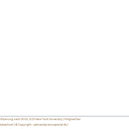
ifizierung nach DGOI, ICOI New York University | Mitglied bei
alsschool | © Copyright -
zahnarztpraxis-spezial.de
|