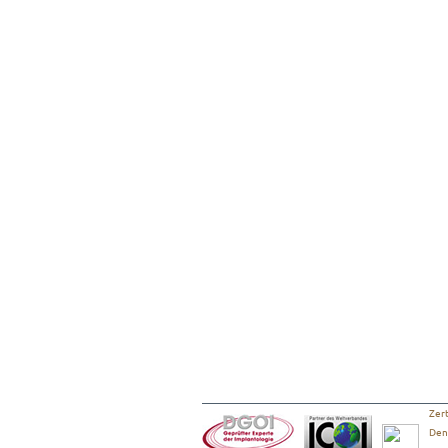
Zert
Dent